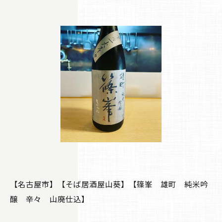
【名古屋市】【そば居酒屋山葵】【篠峯 雄町 純米吟
醸 辛々 山廃仕込】