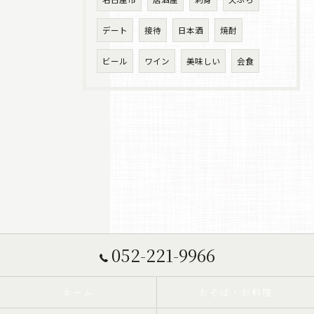
デート
接待
日本酒
焼酎
ビール
ワイン
美味しい
会食
052-221-9966
ホーム
おそば・お料理