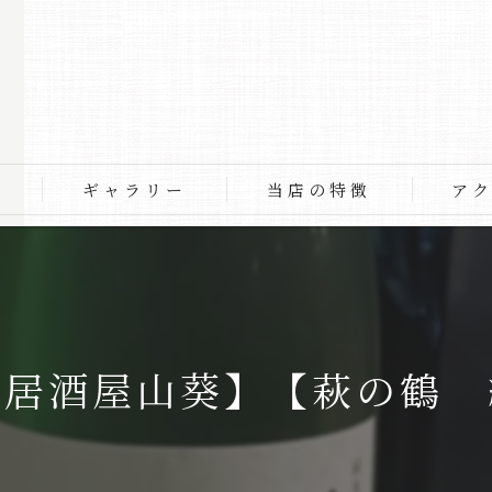
物
ギャラリー
当店の特徴
ア
そば
料理
飲み物
ば居酒屋山葵】【萩の鶴 
コース
ディナー