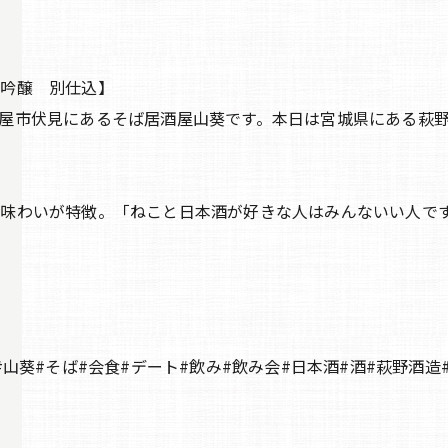
米吟醸 別仕込】
屋市伏見にあるそば居酒屋山葵です。本日は宮城県にある萩
味わいが特徴。「ねこと日本酒が好きな人はみんないい人で
山葵#そば#会食#デート#飲み#飲み会#日本酒#酒#萩野酒造