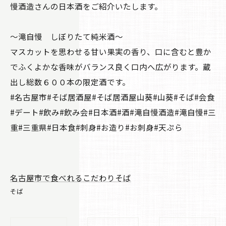
慢酒造さんの日本酒をご紹介いたします。
～滝自慢 しぼりたて純米酒～
マスカットを思わせる甘い果実の香り、口に含むと豊か
でふくよかな香味がバランス良く口内へ広がります。蔵
出し総数６００本の限定酒です。
#名古屋市#そば居酒屋#そば居酒屋山葵#山葵#そば#会食
#デート#飲み#飲み会#日本酒#酒#滝自慢酒造#滝自慢#三
重#三重県#日本食#刺身#お造り#お刺身#天ぷら
名古屋市で食べれるこだわりそば
そば