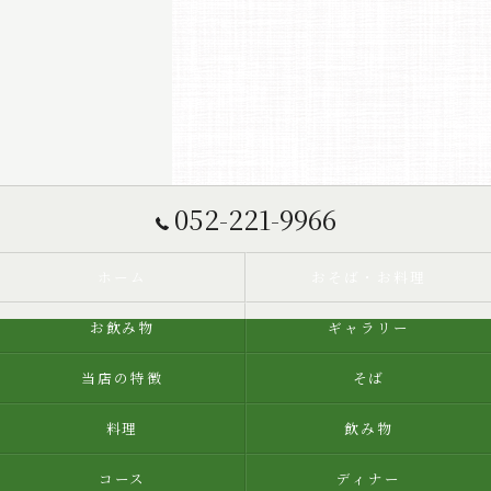
052-221-9966
ホーム
おそば・お料理
お飲み物
ギャラリー
当店の特徴
そば
料理
飲み物
コース
ディナー