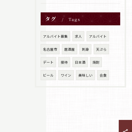
タグ
Tags
アルバイト募集
求人
アルバイト
名古屋市
居酒屋
刺身
天ぷら
デート
接待
日本酒
焼酎
ビール
ワイン
美味しい
会食