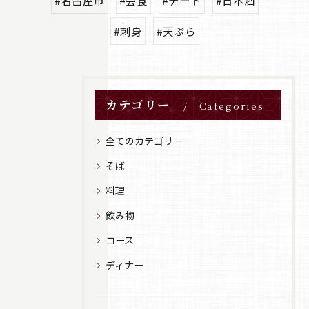
#名古屋市
#会食
#デート
#日本酒
#刺身
#天ぷら
カテゴリー
Categories
全てのカテゴリー
そば
料理
飲み物
コース
ディナー