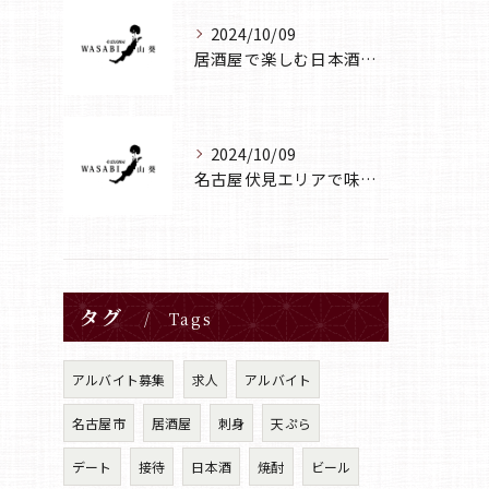
2024/10/09
居酒屋で楽しむ日本酒の多様性
2024/10/09
名古屋伏見エリアで味わう心地よい居酒屋の魅力
タグ
Tags
アルバイト募集
求人
アルバイト
名古屋市
居酒屋
刺身
天ぷら
デート
接待
日本酒
焼酎
ビール