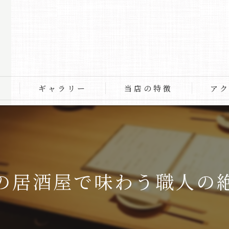
物
ギャラリー
当店の特徴
ア
そば
料理
飲み物
の居酒屋で味わう職人の
コース
ディナー