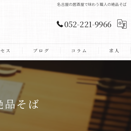
名古屋の居酒屋で味わう職人の絶品そば
052-221-9966
クセス
ブログ
コラム
求人
絶品そば