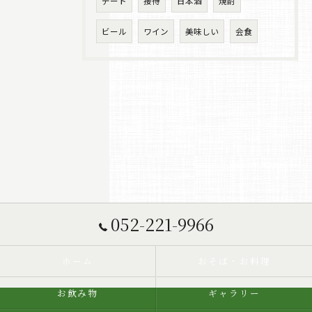
デート
接待
日本酒
焼酎
ビール
ワイン
美味しい
会食
052-221-9966
ホーム
おそば・お料理
お飲み物
ギャラリー