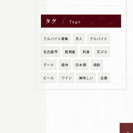
タグ
Tags
アルバイト募集
求人
アルバイト
名古屋市
居酒屋
刺身
天ぷら
デート
接待
日本酒
焼酎
ビール
ワイン
美味しい
会食