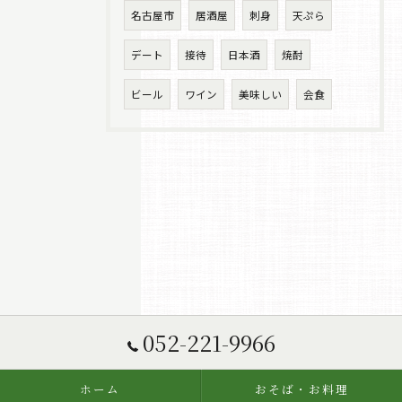
名古屋市
居酒屋
刺身
天ぷら
デート
接待
日本酒
焼酎
ビール
ワイン
美味しい
会食
052-221-9966
ホーム
おそば・お料理