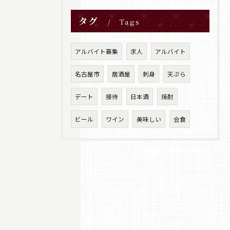
タグ
Tags
アルバイト募集
求人
アルバイト
名古屋市
居酒屋
刺身
天ぷら
デート
接待
日本酒
焼酎
ビール
ワイン
美味しい
会食