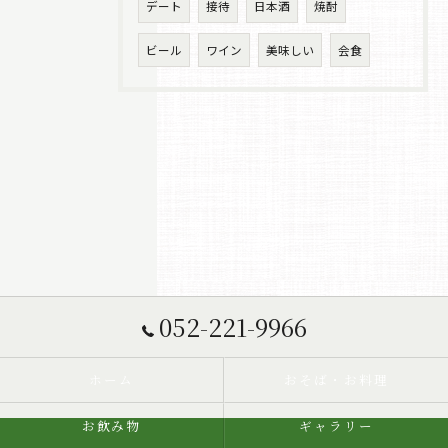
デート
接待
日本酒
焼酎
ビール
ワイン
美味しい
会食
052-221-9966
ホーム
おそば・お料理
お飲み物
ギャラリー