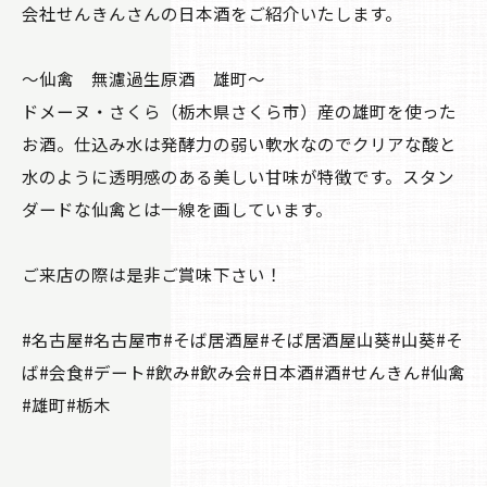
会社せんきんさんの日本酒をご紹介いたします。
～仙禽 無濾過生原酒 雄町～
ドメーヌ・さくら（栃木県さくら市）産の雄町を使った
お酒。仕込み水は発酵力の弱い軟水なのでクリアな酸と
水のように透明感のある美しい甘味が特徴です。スタン
ダードな仙禽とは一線を画しています。
ご来店の際は是非ご賞味下さい！
#名古屋#名古屋市#そば居酒屋#そば居酒屋山葵#山葵#そ
ば#会食#デート#飲み#飲み会#日本酒#酒#せんきん#仙禽
#雄町#栃木