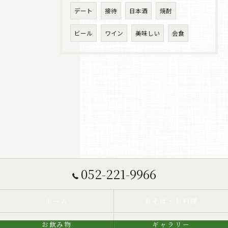
デート
接待
日本酒
焼酎
ビール
ワイン
美味しい
会食
052-221-9966
ホーム
おそば・お料理
お飲み物
ギャラリー